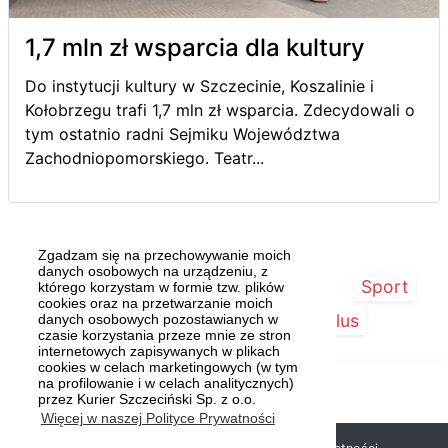
1,7 mln zł wsparcia dla kultury
Do instytucji kultury w Szczecinie, Koszalinie i
Kołobrzegu trafi 1,7 mln zł wsparcia. Zdecydowali o
tym ostatnio radni Sejmiku Województwa
Zachodniopomorskiego. Teatr...
Zgadzam się na przechowywanie moich
danych osobowych na urządzeniu, z
Strona główna
Szczecin/Region
Sport
którego korzystam w formie tzw. plików
cookies oraz na przetwarzanie moich
Kultura
Kurier Plus
danych osobowych pozostawianych w
czasie korzystania przeze mnie ze stron
internetowych zapisywanych w plikach
cookies w celach marketingowych (w tym
na profilowanie i w celach analitycznych)
przez Kurier Szczeciński Sp. z o.o.
Więcej w naszej Polityce Prywatności