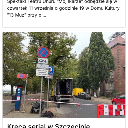
Spektakl Teatru Uhuru "Mój Ikarze" odbędzie się w
czwartek 11 września o godzinie 19 w Domu Kultury
"13 Muz" przy pl...
Kręcą serial w Szczecinie