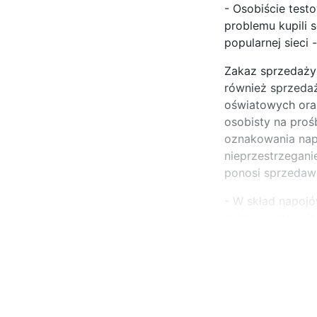
- Osobiście testo
problemu kupili 
popularnej sieci 
Zakaz sprzedaży
również sprzedaż
oświatowych ora
osobisty na pro
oznakowania nap
nieprzestrzegani
ponosi sprzedawc
- W skład napojów
cukry proste, wi
...