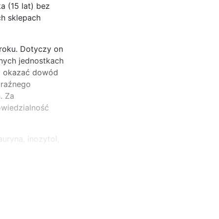
a (15 lat) bez
ch sklepach
roku. Dotyczy on
nnych jednostkach
si okazać dowód
yraźnego
. Za
owiedzialność
uryna, inozytol,