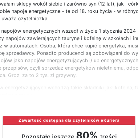
wałam sklepy wokół siebie i zarówno syn (12 lat), jak i córk
sobie napoje energetyczne - te od 18. roku życia - w różny
- uważa czytelniczka.
 napojów energetycznych wszedł w życie 1 stycznia 2024 
y napojów zawierających taurynę i kofeinę w szkołach i i
z w automatach. Osoba, która chce kupić energetyka, mu
śbę sprzedawcy. Ponadto producenci są zobowiązani do w
ojów jako napojów energetyzujących i/lub energetycznych
e przepisów, czyli sprzedaż energetyków nieletniemu, odp
a. Grozi za to 2 tys. zł grzywny.
 energetyzujących wchodzą takie składniki jak: kofeina, ta
taminy z grupy
Zawartość dostępna dla czytelników eKuriera
80%
Pozostało jeszcze
treści