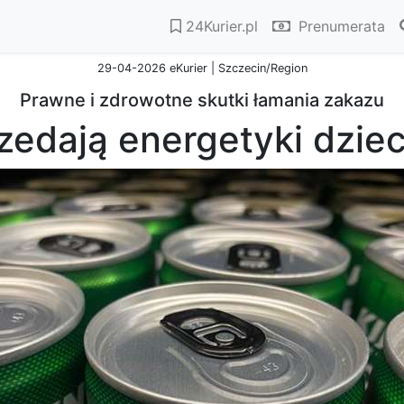
24Kurier.pl
Prenumerata
29-04-2026 eKurier | Szczecin/Region
Prawne i zdrowotne skutki łamania zakazu
zedają energetyki dzie