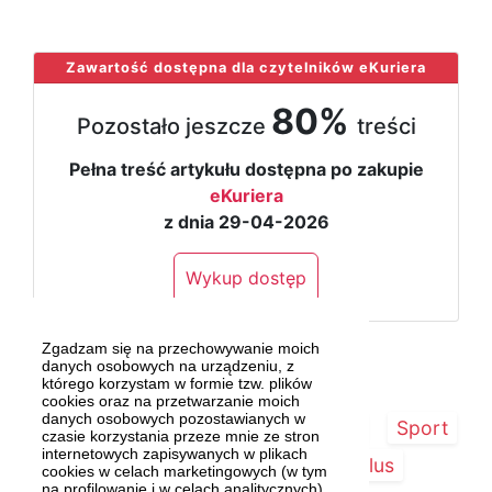
...
Zawartość dostępna dla czytelników eKuriera
80%
Pozostało jeszcze
treści
Pełna treść artykułu dostępna po zakupie
eKuriera
z dnia 29-04-2026
Wykup dostęp
Zgadzam się na przechowywanie moich
danych osobowych na urządzeniu, z
którego korzystam w formie tzw. plików
cookies oraz na przetwarzanie moich
danych osobowych pozostawianych w
Strona główna
Szczecin/Region
Sport
czasie korzystania przeze mnie ze stron
internetowych zapisywanych w plikach
Kultura
Kurier Plus
cookies w celach marketingowych (w tym
na profilowanie i w celach analitycznych)