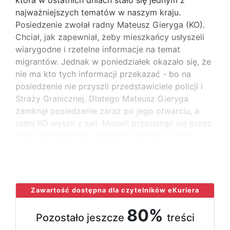
najważniejszych tematów w naszym kraju.
Posiedzenie zwołał radny Mateusz Gieryga (KO).
Chciał, jak zapewniał, żeby mieszkańcy usłyszeli
wiarygodne i rzetelne informacje na temat
migrantów. Jednak w poniedziałek okazało się, że
nie ma kto tych informacji przekazać - bo na
posiedzenie nie przyszli przedstawiciele policji i
Straży Granicznej. Dlatego Mateusz Gieryga
zamknął posiedzenie zaraz po jego otwarciu, a
radni KO wyszli z sali. Musieli przecisnąć się przez
tłum mieszkańców, generalnie wrogo do nich
nastawionych, i
...
Zawartość dostępna dla czytelników eKuriera
80%
Pozostało jeszcze
treści