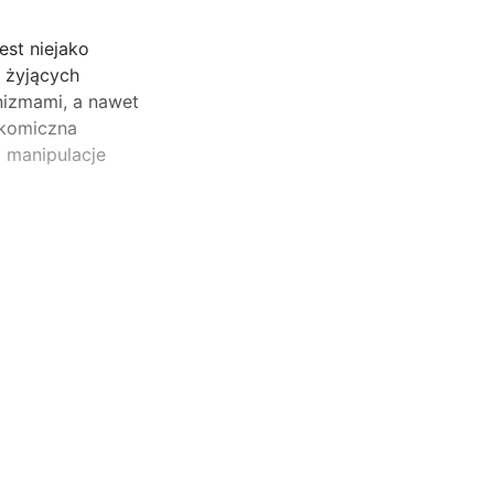
est niejako
i żyjących
nizmami, a nawet
a komiczna
i manipulacje