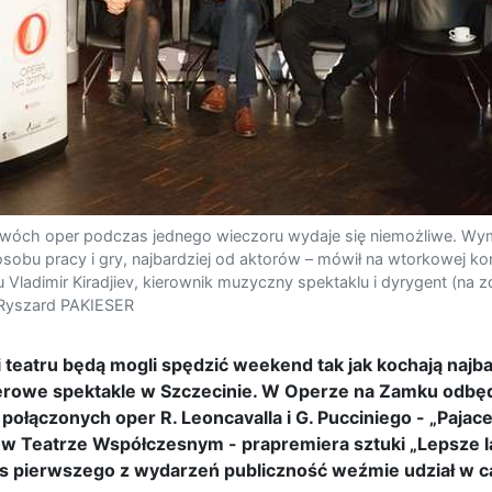
 dwóch oper podczas jednego wieczoru wydaje się niemożliwe. Wy
osobu pracy i gry, najbardziej od aktorów – mówił na wtorkowej ko
ladimir Kiradjiev, kierownik muzyczny spektaklu i dyrygent (na zd
 Ryszard PAKIESER
i teatru będą mogli spędzić weekend tak jak kochają najba
erowe spektakle w Szczecinie. W Operze na Zamku odbę
ołączonych oper R. Leoncavalla i G. Pucciniego - „Pajac
ei w Teatrze Współczesnym - prapremiera sztuki „Lepsze l
s pierwszego z wydarzeń publiczność weźmie udział w ca