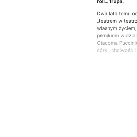
roli… trupa.
Dwa lata temu od
„teatrem w teatr
własnym życiem, 
piknikiem widzia
Giacoma Puccinie
córki, chciwość i
-
...