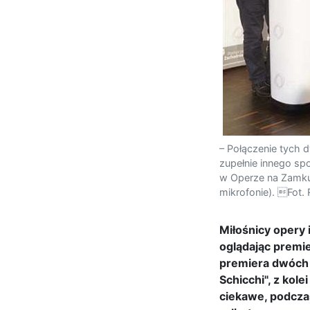
– Połączenie tych
zupełnie innego sp
w Operze na Zamku V
mikrofonie). Fot.
Miłośnicy opery 
oglądając premi
premiera dwóch p
Schicchi", z kol
ciekawe, podcza