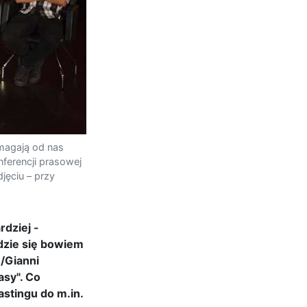
magają od nas
nferencji prasowej
jęciu – przy
rdziej -
dzie się bowiem
e/Gianni
asy". Co
stingu do m.in.