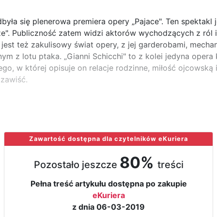
była się plenerowa premiera opery „Pajace". Ten spektakl j
ze". Publiczność zatem widzi aktorów wychodzących z ról 
jest też zakulisowy świat opery, z jej garderobami, mecha
nym z lotu ptaka. „Gianni Schicchi" to z kolei jedyna oper
go, w której opisuje on relacje rodzinne, miłość ojcowską 
 zawiść.
Zawartość dostępna dla czytelników eKuriera
80%
Pozostało jeszcze
treści
Pełna treść artykułu dostępna po zakupie
eKuriera
z dnia 06-03-2019