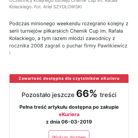
Uczestnicy kolejnego turnieju Chemik Cup im. Rafała
Kołackiego. Fot. Ariel SZYDŁOWSKI
Podczas minionego weekendu rozegrano kolejny z
serii turniejów piłkarskich Chemik Cup im. Rafała
Kołackiego, a tym razem młodzi zawodnicy z
rocznika 2008 zagrali o puchar firmy Pawlikiewicz
i
...
Zawartość dostępna dla czytelników eKuriera
66%
Pozostało jeszcze
treści
Pełna treść artykułu dostępna po zakupie
eKuriera
z dnia 06-03-2019
Wykup dostęp